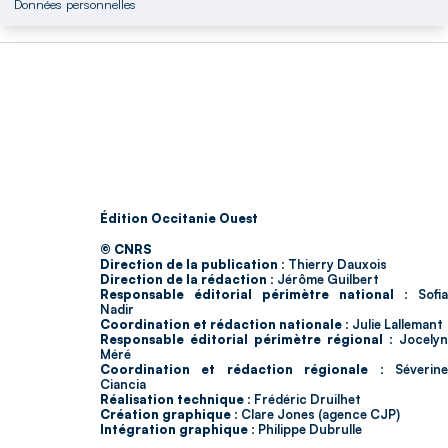
Données personnelles
Édition Occitanie Ouest
© CNRS
Direction de la publication :
Thierry Dauxois
Direction de la rédaction :
Jérôme Guilbert
Responsable éditorial périmètre national :
Sofia
Nadir
Coordination et rédaction nationale :
Julie Lallemant
Responsable éditorial périmètre régional :
Jocelyn
Méré
Coordination et rédaction régionale :
Séverin
Ciancia
Réalisation technique :
Frédéric Druilhet
Création graphique :
Clare Jones (agence CJP)
Intégration graphique :
Philippe Dubrulle