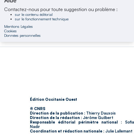
Aide
Contactez-nous pour toute suggestion ou problème :
sur le contenu éditorial
sur le fonctionnement technique
Mentions Légales
Cookies
Données personnelles
Édition Occitanie Ouest
© CNRS
Direction de la publication :
Thierry Dauxois
Direction de la rédaction :
Jérôme Guilbert
Responsable éditorial périmètre national :
Sofia
Nadir
Coordination et rédaction nationale :
Julie Lallemant