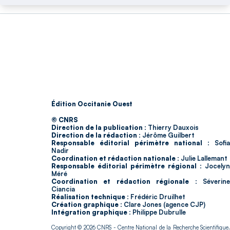
Édition Occitanie Ouest
© CNRS
Direction de la publication :
Thierry Dauxois
Direction de la rédaction :
Jérôme Guilbert
Responsable éditorial périmètre national :
Sofia
Nadir
Coordination et rédaction nationale :
Julie Lallemant
Responsable éditorial périmètre régional :
Jocelyn
Méré
Coordination et rédaction régionale :
Séverin
Ciancia
Réalisation technique :
Frédéric Druilhet
Création graphique :
Clare Jones (agence CJP)
Intégration graphique :
Philippe Dubrulle
Copyright © 2026
CNRS
- Centre National de la Recherche Scientifique