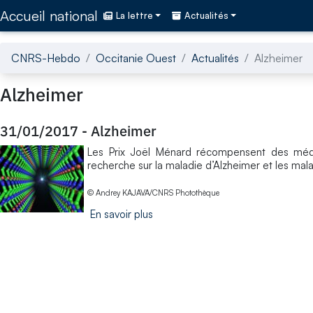
Accédez directement au contenu de la page
Accueil national
La lettre
Actualités
CNRS-Hebdo
Occitanie Ouest
Actualités
Alzheimer
Alzheimer
31/01/2017
-
Alzheimer
Les Prix Joël Ménard récompensent des méd
recherche sur la maladie d’Alzheimer et les mal
© Andrey KAJAVA/CNRS Photothèque
En savoir plus