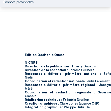
Données personnelles
Édition Occitanie Ouest
© CNRS
Direction de la publication :
Thierry Dauxois
Direction de la rédaction :
Jérôme Guilbert
Responsable éditorial périmètre national :
Sofia
Nadir
Coordination et rédaction nationale :
Julie Lallemant
Responsable éditorial périmètre régional :
Jocelyn
Méré
Coordination et rédaction régionale :
Séverin
Ciancia
Réalisation technique :
Frédéric Druilhet
Création graphique :
Clare Jones (agence CJP)
Intégration graphique :
Philippe Dubrulle