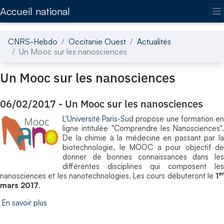
Accédez directement au contenu de la page
Accueil national
CNRS-Hebdo
Occitanie Ouest
Actualités
Un Mooc sur les nanosciences
Un Mooc sur les nanosciences
06/02/2017
-
Un Mooc sur les nanosciences
L'
Université Paris-Sud
propose une formation e
ligne intitulée "Comprendre les Nanosciences".
De la chimie à la médecine en passant par la
biotechnologie, le MOOC a pour objectif de
donner de bonnes connaissances dans les
différentes disciplines qui composent les
er
nanosciences et les nanotechnologies. Les cours débuteront le
1
mars 2017
.
En savoir plus