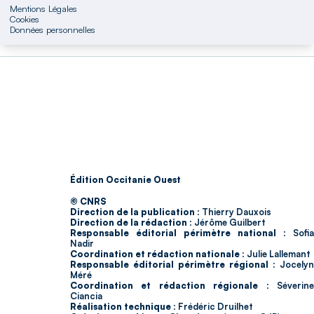
Mentions Légales
Cookies
Données personnelles
Édition Occitanie Ouest
© CNRS
Direction de la publication :
Thierry Dauxois
Direction de la rédaction :
Jérôme Guilbert
Responsable éditorial périmètre national :
Sofia
Nadir
Coordination et rédaction nationale :
Julie Lallemant
Responsable éditorial périmètre régional :
Jocelyn
Méré
Coordination et rédaction régionale :
Séverin
Ciancia
Réalisation technique :
Frédéric Druilhet