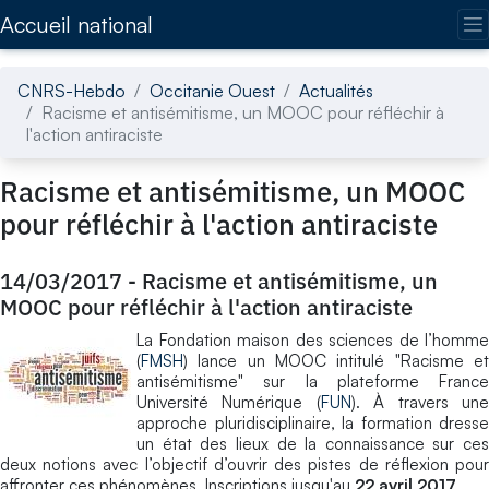
Accédez directement au contenu de la page
Accueil national
CNRS-Hebdo
Occitanie Ouest
Actualités
Racisme et antisémitisme, un MOOC pour réfléchir à
l'action antiraciste
Racisme et antisémitisme, un MOOC
pour réfléchir à l'action antiraciste
14/03/2017
-
Racisme et antisémitisme, un
MOOC pour réfléchir à l'action antiraciste
La Fondation maison des sciences de l’homme
(
FMSH
) lance un MOOC intitulé "Racisme et
antisémitisme" sur la plateforme France
Université Numérique (
FUN
). À travers un
approche pluridisciplinaire, la formation dresse
un état des lieux de la connaissance sur ces
deux notions avec l’objectif d’ouvrir des pistes de réflexion pour
affronter ces phénomènes. Inscriptions jusqu'au
22 avril 2017
.