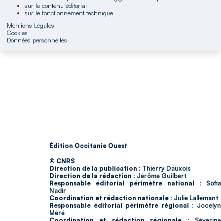
sur le contenu éditorial
sur le fonctionnement technique
Mentions Légales
Cookies
Données personnelles
Édition Occitanie Ouest
© CNRS
Direction de la publication :
Thierry Dauxois
Direction de la rédaction :
Jérôme Guilbert
Responsable éditorial périmètre national :
Sofia
Nadir
Coordination et rédaction nationale :
Julie Lallemant
Responsable éditorial périmètre régional :
Jocelyn
Méré
Coordination et rédaction régionale :
Séverin