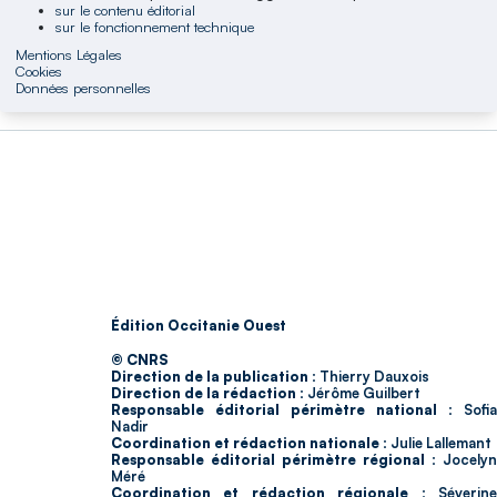
sur le contenu éditorial
sur le fonctionnement technique
Mentions Légales
Cookies
Données personnelles
Édition Occitanie Ouest
© CNRS
Direction de la publication :
Thierry Dauxois
Direction de la rédaction :
Jérôme Guilbert
Responsable éditorial périmètre national :
Sofia
Nadir
Coordination et rédaction nationale :
Julie Lallemant
Responsable éditorial périmètre régional :
Jocelyn
Méré
Coordination et rédaction régionale :
Séverin