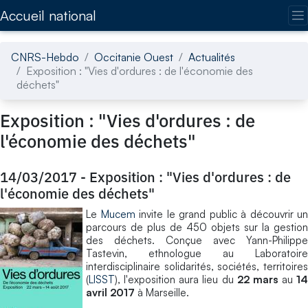
Accédez directement au contenu de la page
Accueil national
CNRS-Hebdo
Occitanie Ouest
Actualités
Exposition : "Vies d'ordures : de l'économie des
déchets"
Exposition : "Vies d'ordures : de
l'économie des déchets"
14/03/2017
-
Exposition : "Vies d'ordures : de
l'économie des déchets"
Le
Mucem
invite le grand public à découvrir un
parcours de plus de 450 objets sur la gestion
des déchets. Conçue avec Yann-Philippe
Tastevin, ethnologue au Laboratoire
interdisciplinaire solidarités, sociétés, territoires
(
LISST
), l'exposition aura lieu du
22 mars
au
14
avril 2017
à Marseille.