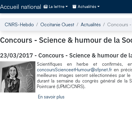
Accédez directement au contenu de la page
Accueil national
La lettre
Actualités
CNRS-Hebdo
Occitanie Ouest
Actualités
Concours - 
Concours - Science & humour de la Soc
23/03/2017
-
Concours - Science & humour de la
Scientifiques en herbe et confirmés, e
concoursScienceetHumour@sfpnet.fr
en précis
meilleures images seront sélectionnées par le j
durant la semaine du congrès général de la SFP
Pointcaré (UPMC/CNRS).
En savoir plus