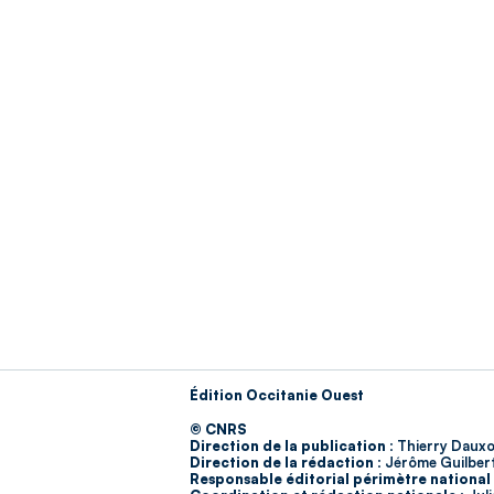
Édition Occitanie Ouest
© CNRS
Direction de la publication :
Thierry Dauxo
Direction de la rédaction :
Jérôme Guilber
Responsable éditorial périmètre national 