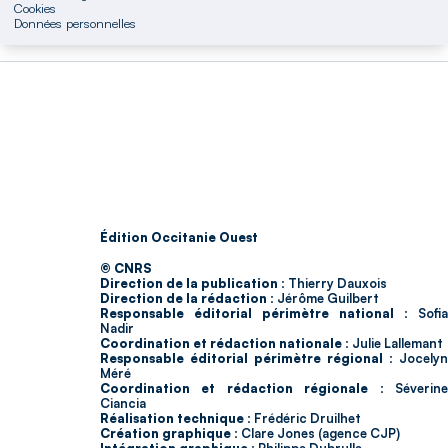
Cookies
Données personnelles
Édition Occitanie Ouest
© CNRS
Direction de la publication :
Thierry Dauxois
Direction de la rédaction :
Jérôme Guilbert
Responsable éditorial périmètre national :
Sofia
Nadir
Coordination et rédaction nationale :
Julie Lallemant
Responsable éditorial périmètre régional :
Jocelyn
Méré
Coordination et rédaction régionale :
Séverin
Ciancia
Réalisation technique :
Frédéric Druilhet
Création graphique :
Clare Jones (agence CJP)