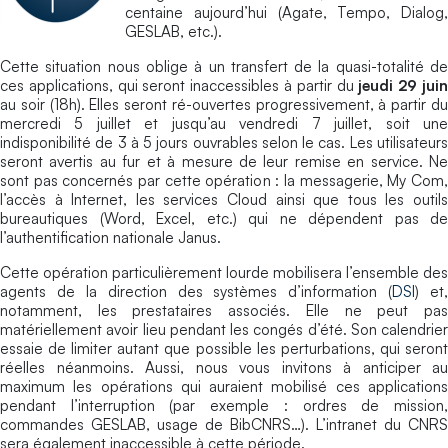
centaine aujourd’hui (Agate, Tempo, Dialog,
GESLAB, etc.).
Cette situation nous oblige à un transfert de la quasi-totalité de
ces applications, qui seront inaccessibles à partir du
jeudi 29 jui
au soir (18h). Elles seront ré-ouvertes progressivement, à partir du
mercredi 5 juillet et jusqu’au vendredi 7 juillet, soit une
indisponibilité de 3 à 5 jours ouvrables selon le cas. Les utilisateurs
seront avertis au fur et à mesure de leur remise en service. Ne
sont pas concernés par cette opération : la messagerie, My Com,
l’accès à Internet, les services Cloud ainsi que tous les outils
bureautiques (Word, Excel, etc.) qui ne dépendent pas de
l’authentification nationale Janus.
Cette opération particulièrement lourde mobilisera l’ensemble des
agents de la direction des systèmes d’information (
DSI
) et,
notamment, les prestataires associés. Elle ne peut pas
matériellement avoir lieu pendant les congés d’été. Son calendrier
essaie de limiter autant que possible les perturbations, qui seront
réelles néanmoins. Aussi, nous vous invitons à anticiper au
maximum les opérations qui auraient mobilisé ces applications
pendant l’interruption (par exemple : ordres de mission,
commandes GESLAB, usage de BibCNRS…). L’intranet du CNRS
sera également inaccessible à cette période.