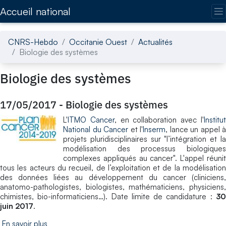
Accédez directement au contenu de la page
Accueil national
CNRS-Hebdo
Occitanie Ouest
Actualités
Biologie des systèmes
Biologie des systèmes
17/05/2017
-
Biologie des systèmes
L'
ITMO Cancer
, en collaboration avec l'
Institu
National du Cancer
et l'
Inserm
, lance un appel à
projets pluridisciplinaires sur "l’intégration et la
modélisation des processus biologiques
complexes appliqués au cancer". L'appel réunit
tous les acteurs du recueil, de l’exploitation et de la modélisation
des données liées au développement du cancer (cliniciens,
anatomo-pathologistes, biologistes, mathématiciens, physiciens,
chimistes, bio-informaticiens…). Date limite de candidature :
30
juin 2017
.
En savoir plus