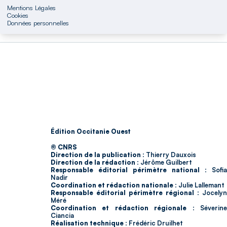
Mentions Légales
Cookies
Données personnelles
Édition Occitanie Ouest
© CNRS
Direction de la publication :
Thierry Dauxois
Direction de la rédaction :
Jérôme Guilbert
Responsable éditorial périmètre national :
Sofia
Nadir
Coordination et rédaction nationale :
Julie Lallemant
Responsable éditorial périmètre régional :
Jocelyn
Méré
Coordination et rédaction régionale :
Séverin
Ciancia
Réalisation technique :
Frédéric Druilhet