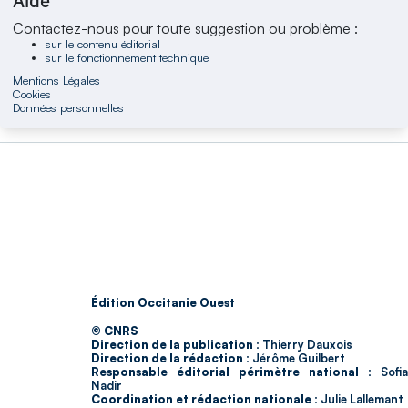
Aide
Contactez-nous pour toute suggestion ou problème :
sur le contenu éditorial
sur le fonctionnement technique
Mentions Légales
Cookies
Données personnelles
Édition Occitanie Ouest
© CNRS
Direction de la publication :
Thierry Dauxois
Direction de la rédaction :
Jérôme Guilbert
Responsable éditorial périmètre national :
Sofia
Nadir
Coordination et rédaction nationale :
Julie Lallemant