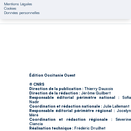
Mentions Légales
Cookies
Données personnelles
Édition Occitanie Ouest
© CNRS
Direction de la publication :
Thierry Dauxois
Direction de la rédaction :
Jérôme Guilbert
Responsable éditorial périmètre national :
Sofia
Nadir
Coordination et rédaction nationale :
Julie Lallemant
Responsable éditorial périmètre régional :
Jocelyn
Méré
Coordination et rédaction régionale :
Séverin
Ciancia
Réalisation technique :
Frédéric Druilhet