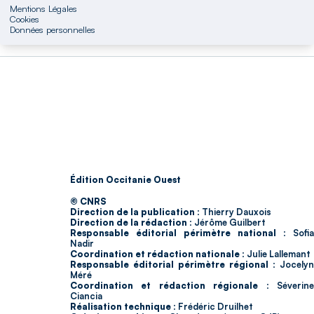
Mentions Légales
Cookies
Données personnelles
Édition Occitanie Ouest
© CNRS
Direction de la publication :
Thierry Dauxois
Direction de la rédaction :
Jérôme Guilbert
Responsable éditorial périmètre national :
Sofia
Nadir
Coordination et rédaction nationale :
Julie Lallemant
Responsable éditorial périmètre régional :
Jocelyn
Méré
Coordination et rédaction régionale :
Séverin
Ciancia
Réalisation technique :
Frédéric Druilhet