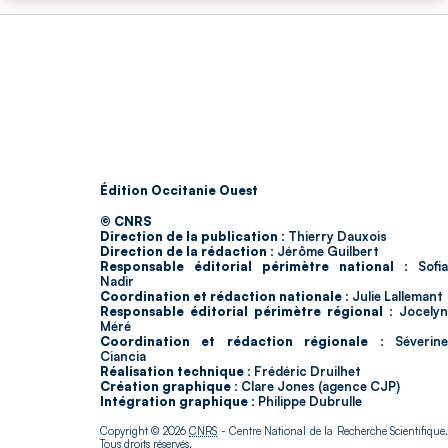
Édition Occitanie Ouest
© CNRS
Direction de la publication :
Thierry Dauxois
Direction de la rédaction :
Jérôme Guilbert
Responsable éditorial périmètre national :
Sofia
Nadir
Coordination et rédaction nationale :
Julie Lallemant
Responsable éditorial périmètre régional :
Jocelyn
Méré
Coordination et rédaction régionale :
Séverin
Ciancia
Réalisation technique :
Frédéric Druilhet
Création graphique :
Clare Jones (agence CJP)
Intégration graphique :
Philippe Dubrulle
Copyright © 2026
CNRS
- Centre National de la Recherche Scientifique
Tous droits réservés.