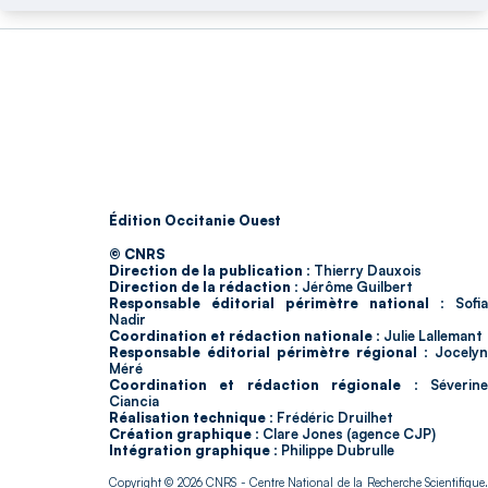
Édition Occitanie Ouest
© CNRS
Direction de la publication :
Thierry Dauxois
Direction de la rédaction :
Jérôme Guilbert
Responsable éditorial périmètre national :
Sofia
Nadir
Coordination et rédaction nationale :
Julie Lallemant
Responsable éditorial périmètre régional :
Jocelyn
Méré
Coordination et rédaction régionale :
Séverin
Ciancia
Réalisation technique :
Frédéric Druilhet
Création graphique :
Clare Jones (agence CJP)
Intégration graphique :
Philippe Dubrulle
Copyright © 2026
CNRS
- Centre National de la Recherche Scientifique