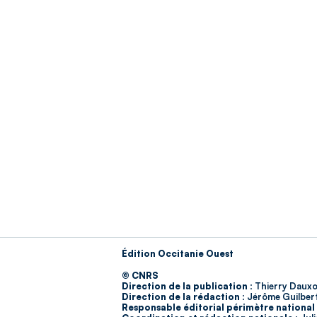
Édition Occitanie Ouest
© CNRS
Direction de la publication :
Thierry Dauxo
Direction de la rédaction :
Jérôme Guilber
Responsable éditorial périmètre national 