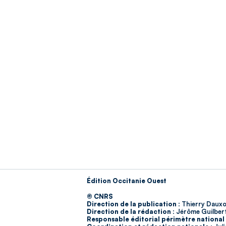
Édition Occitanie Ouest
© CNRS
Direction de la publication :
Thierry Dauxo
Direction de la rédaction :
Jérôme Guilber
Responsable éditorial périmètre national 