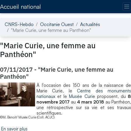
Accédez directement au contenu de la page
Accueil national
CNRS-Hebdo
Occitanie Ouest
Actualités
"Marie Curie, une femme au Panthéon"
"Marie Curie, une femme au
Panthéon"
07/11/2017
-
"Marie Curie, une femme au
Panthéon"
À l'occasion des 150 ans de la naissance de
Marie Curie, le
Centre des monument
nationaux
et le
Musée Curie
proposent, du
novembre 2017
au
4 mars 2018
au Panthéon
une rétrospective sur sa vie et ses travaux
scientifiques.
©M. Benoit/ Musée Curie (Coll. ACJC)
En savoir plus