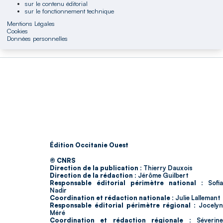
sur le contenu éditorial
sur le fonctionnement technique
Mentions Légales
Cookies
Données personnelles
Édition Occitanie Ouest
© CNRS
Direction de la publication :
Thierry Dauxois
Direction de la rédaction :
Jérôme Guilbert
Responsable éditorial périmètre national :
Sofia
Nadir
Coordination et rédaction nationale :
Julie Lallemant
Responsable éditorial périmètre régional :
Jocelyn
Méré
Coordination et rédaction régionale :
Séverin