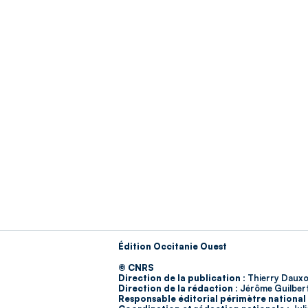
Édition Occitanie Ouest
© CNRS
Direction de la publication :
Thierry Dauxo
Direction de la rédaction :
Jérôme Guilber
Responsable éditorial périmètre national 