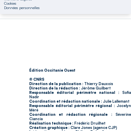
Cookies
Données personnelles
Édition Occitanie Ouest
© CNRS
Direction de la publication :
Thierry Dauxois
Direction de la rédaction :
Jérôme Guilbert
Responsable éditorial périmètre national :
Sofia
Nadir
Coordination et rédaction nationale :
Julie Lallemant
Responsable éditorial périmètre régional :
Jocelyn
Méré
Coordination et rédaction régionale :
Séverin
Ciancia
Réalisation technique :
Frédéric Druilhet
Création graphique :
Clare Jones (agence CJP)