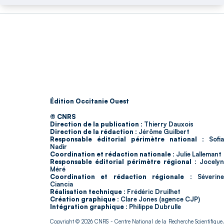
Édition Occitanie Ouest
© CNRS
Direction de la publication :
Thierry Dauxois
Direction de la rédaction :
Jérôme Guilbert
Responsable éditorial périmètre national :
Sofia
Nadir
Coordination et rédaction nationale :
Julie Lallemant
Responsable éditorial périmètre régional :
Jocelyn
Méré
Coordination et rédaction régionale :
Séverin
Ciancia
Réalisation technique :
Frédéric Druilhet
Création graphique :
Clare Jones (agence CJP)
Intégration graphique :
Philippe Dubrulle
Copyright © 2026
CNRS
- Centre National de la Recherche Scientifique