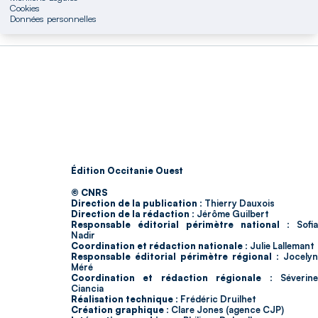
Cookies
Données personnelles
Édition Occitanie Ouest
© CNRS
Direction de la publication :
Thierry Dauxois
Direction de la rédaction :
Jérôme Guilbert
Responsable éditorial périmètre national :
Sofia
Nadir
Coordination et rédaction nationale :
Julie Lallemant
Responsable éditorial périmètre régional :
Jocelyn
Méré
Coordination et rédaction régionale :
Séverin
Ciancia
Réalisation technique :
Frédéric Druilhet
Création graphique :
Clare Jones (agence CJP)