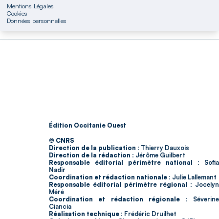
Mentions Légales
Cookies
Données personnelles
Édition Occitanie Ouest
© CNRS
Direction de la publication :
Thierry Dauxois
Direction de la rédaction :
Jérôme Guilbert
Responsable éditorial périmètre national :
Sofia
Nadir
Coordination et rédaction nationale :
Julie Lallemant
Responsable éditorial périmètre régional :
Jocelyn
Méré
Coordination et rédaction régionale :
Séverin
Ciancia
Réalisation technique :
Frédéric Druilhet