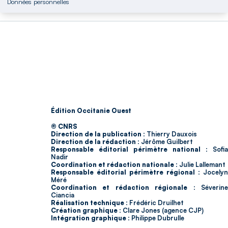
Données personnelles
Édition Occitanie Ouest
© CNRS
Direction de la publication :
Thierry Dauxois
Direction de la rédaction :
Jérôme Guilbert
Responsable éditorial périmètre national :
Sofia
Nadir
Coordination et rédaction nationale :
Julie Lallemant
Responsable éditorial périmètre régional :
Jocelyn
Méré
Coordination et rédaction régionale :
Séverin
Ciancia
Réalisation technique :
Frédéric Druilhet
Création graphique :
Clare Jones (agence CJP)
Intégration graphique :
Philippe Dubrulle