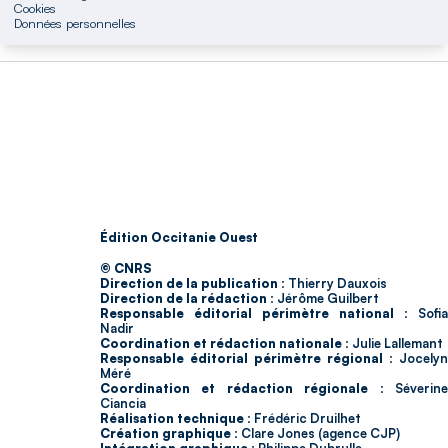
Cookies
Données personnelles
Édition Occitanie Ouest
© CNRS
Direction de la publication :
Thierry Dauxois
Direction de la rédaction :
Jérôme Guilbert
Responsable éditorial périmètre national :
Sofia
Nadir
Coordination et rédaction nationale :
Julie Lallemant
Responsable éditorial périmètre régional :
Jocelyn
Méré
Coordination et rédaction régionale :
Séverin
Ciancia
Réalisation technique :
Frédéric Druilhet
Création graphique :
Clare Jones (agence CJP)