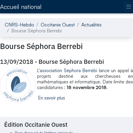
Accédez directement au contenu de la page
Accueil national
CNRS-Hebdo
Occitanie Ouest
Actualités
Bourse Séphora Berrebi
Bourse Séphora Berrebi
13/09/2018
-
Bourse Séphora Berrebi
L'association Séphora Berrebi
lance un appel 
projets destiné aux chercheuses en
mathématiques et informatique. Date limite des
candidatures :
18 novembre 2018
.
En savoir plus
Édition Occitanie Ouest
Page d'accueil de l'édition régionale