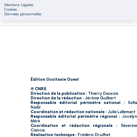
Mentions Légales
Cookies
Données personnelles
Édition Occitanie Ouest
© CNRS
Direction de la publication :
Thierry Dauxois
Direction de la rédaction :
Jérôme Guilbert
Responsable éditorial périmètre national :
Sofia
Nadir
Coordination et rédaction nationale :
Julie Lallemant
Responsable éditorial périmètre régional :
Jocelyn
Méré
Coordination et rédaction régionale :
Séverin
Ciancia
Réalisation technique :
Frédéric Druilhet