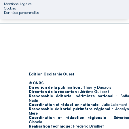
Mentions Légales
Cookies
Données personnelles
Édition Occitanie Ouest
© CNRS
Direction de la publication :
Thierry Dauxois
Direction de la rédaction :
Jérôme Guilbert
Responsable éditorial périmètre national :
Sofia
Nadir
Coordination et rédaction nationale :
Julie Lallemant
Responsable éditorial périmètre régional :
Jocelyn
Méré
Coordination et rédaction régionale :
Séverin
Ciancia
Réalisation technique :
Frédéric Druilhet