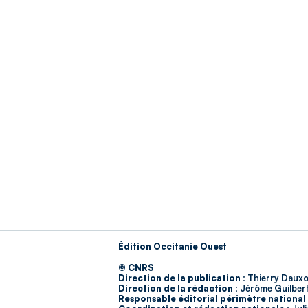
Édition Occitanie Ouest
© CNRS
Direction de la publication :
Thierry Dauxo
Direction de la rédaction :
Jérôme Guilber
Responsable éditorial périmètre national 