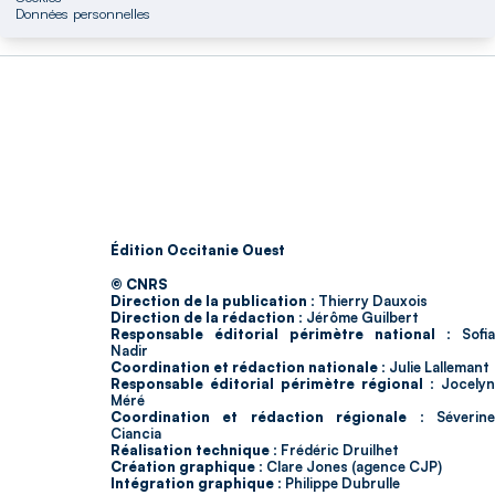
Données personnelles
Édition Occitanie Ouest
© CNRS
Direction de la publication :
Thierry Dauxois
Direction de la rédaction :
Jérôme Guilbert
Responsable éditorial périmètre national :
Sofia
Nadir
Coordination et rédaction nationale :
Julie Lallemant
Responsable éditorial périmètre régional :
Jocelyn
Méré
Coordination et rédaction régionale :
Séverin
Ciancia
Réalisation technique :
Frédéric Druilhet
Création graphique :
Clare Jones (agence CJP)
Intégration graphique :
Philippe Dubrulle