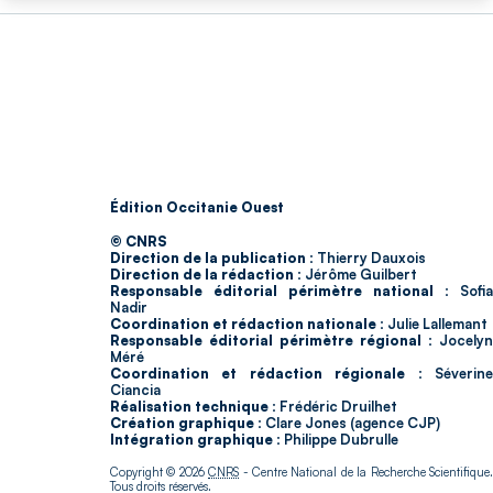
Édition Occitanie Ouest
© CNRS
Direction de la publication :
Thierry Dauxois
Direction de la rédaction :
Jérôme Guilbert
Responsable éditorial périmètre national :
Sofia
Nadir
Coordination et rédaction nationale :
Julie Lallemant
Responsable éditorial périmètre régional :
Jocelyn
Méré
Coordination et rédaction régionale :
Séverin
Ciancia
Réalisation technique :
Frédéric Druilhet
Création graphique :
Clare Jones (agence CJP)
Intégration graphique :
Philippe Dubrulle
Copyright © 2026
CNRS
- Centre National de la Recherche Scientifique
Tous droits réservés.