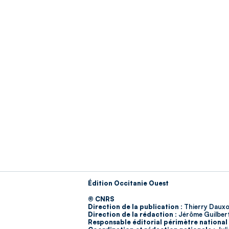
Édition Occitanie Ouest
© CNRS
Direction de la publication :
Thierry Dauxo
Direction de la rédaction :
Jérôme Guilber
Responsable éditorial périmètre national 