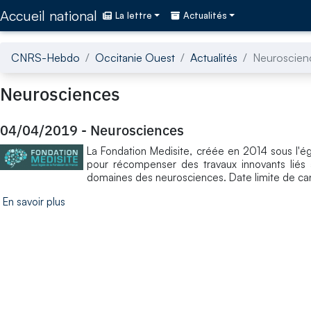
Accédez directement au contenu de la page
Accueil national
La lettre
Actualités
CNRS-Hebdo
Occitanie Ouest
Actualités
Neuroscien
Neurosciences
04/04/2019
-
Neurosciences
La Fondation Medisite, créée en 2014 sous l'é
pour récompenser des travaux innovants liés 
domaines des neurosciences. Date limite de ca
En savoir plus