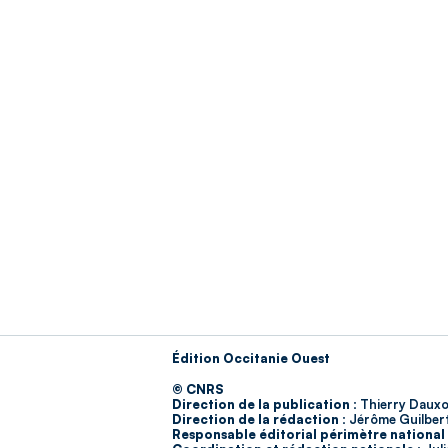
Édition Occitanie Ouest
© CNRS
Direction de la publication :
Thierry Dauxo
Direction de la rédaction :
Jérôme Guilber
Responsable éditorial périmètre national 