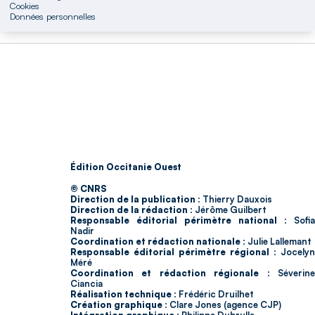
Cookies
Données personnelles
Édition Occitanie Ouest
© CNRS
Direction de la publication :
Thierry Dauxois
Direction de la rédaction :
Jérôme Guilbert
Responsable éditorial périmètre national :
Sofia
Nadir
Coordination et rédaction nationale :
Julie Lallemant
Responsable éditorial périmètre régional :
Jocelyn
Méré
Coordination et rédaction régionale :
Séverin
Ciancia
Réalisation technique :
Frédéric Druilhet
Création graphique :
Clare Jones (agence CJP)