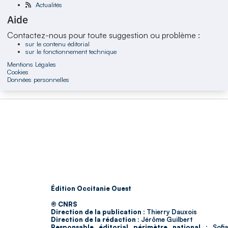
Actualités
Aide
Contactez-nous pour toute suggestion ou problème :
sur le contenu éditorial
sur le fonctionnement technique
Mentions Légales
Cookies
Données personnelles
Édition Occitanie Ouest
© CNRS
Direction de la publication :
Thierry Dauxois
Direction de la rédaction :
Jérôme Guilbert
Responsable éditorial périmètre national :
Sofia