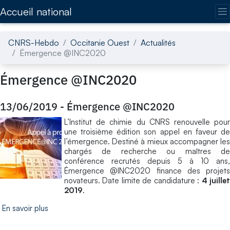
Accédez directement au contenu de la page
Accueil national
CNRS-Hebdo
Occitanie Ouest
Actualités
Émergence @INC2020
Émergence @INC2020
13/06/2019
-
Émergence @INC2020
L’Institut de chimie du CNRS renouvelle pour
une troisième édition son appel en faveur de
l’émergence. Destiné à mieux accompagner les
chargés de recherche ou maîtres de
conférence recrutés depuis 5 à 10 ans,
Émergence @INC2020 finance des projets
novateurs. Date limite de candidature :
4 juille
2019
.
En savoir plus