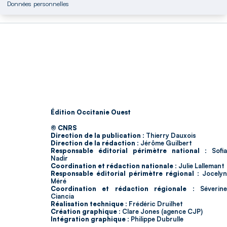
Données personnelles
Édition Occitanie Ouest
© CNRS
Direction de la publication :
Thierry Dauxois
Direction de la rédaction :
Jérôme Guilbert
Responsable éditorial périmètre national :
Sofia
Nadir
Coordination et rédaction nationale :
Julie Lallemant
Responsable éditorial périmètre régional :
Jocelyn
Méré
Coordination et rédaction régionale :
Séverin
Ciancia
Réalisation technique :
Frédéric Druilhet
Création graphique :
Clare Jones (agence CJP)
Intégration graphique :
Philippe Dubrulle