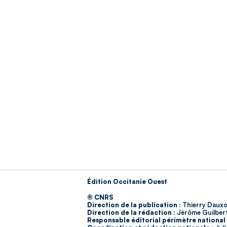
Édition Occitanie Ouest
© CNRS
Direction de la publication :
Thierry Dauxo
Direction de la rédaction :
Jérôme Guilber
Responsable éditorial périmètre national 