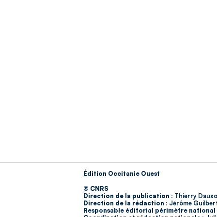
Édition Occitanie Ouest
© CNRS
Direction de la publication :
Thierry Dauxo
Direction de la rédaction :
Jérôme Guilber
Responsable éditorial périmètre national 