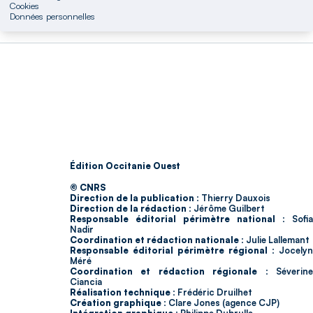
Cookies
Données personnelles
Édition Occitanie Ouest
© CNRS
Direction de la publication :
Thierry Dauxois
Direction de la rédaction :
Jérôme Guilbert
Responsable éditorial périmètre national :
Sofia
Nadir
Coordination et rédaction nationale :
Julie Lallemant
Responsable éditorial périmètre régional :
Jocelyn
Méré
Coordination et rédaction régionale :
Séverin
Ciancia
Réalisation technique :
Frédéric Druilhet
Création graphique :
Clare Jones (agence CJP)