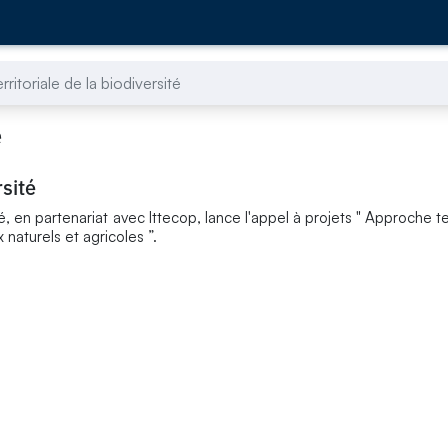
ritoriale de la biodiversité
é
rsité
, en partenariat avec Ittecop, lance l'appel à projets " Approche ter
x naturels et agricoles ”.