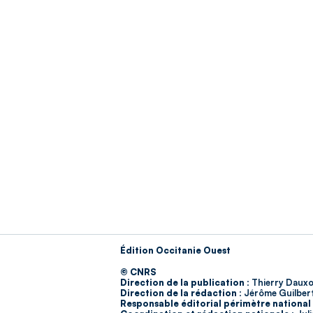
Édition Occitanie Ouest
© CNRS
Direction de la publication :
Thierry Dauxo
Direction de la rédaction :
Jérôme Guilber
Responsable éditorial périmètre national 