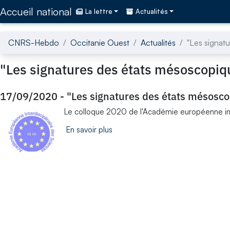
Accédez directement au contenu de la page
Accueil national
La lettre
Actualités
CNRS-Hebdo
Occitanie Ouest
Actualités
"Les signat
"Les signatures des états mésoscopiq
17/09/2020
-
"Les signatures des états mésosco
Le colloque 2020 de l'Académie européenne inte
En savoir plus