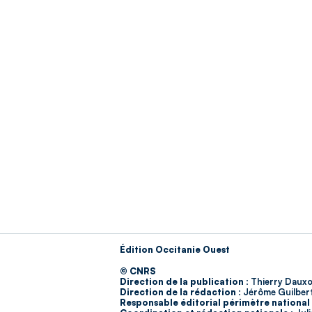
Édition Occitanie Ouest
© CNRS
Direction de la publication :
Thierry Dauxo
Direction de la rédaction :
Jérôme Guilber
Responsable éditorial périmètre national 