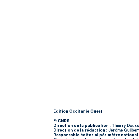
Édition Occitanie Ouest
© CNRS
Direction de la publication :
Thierry Dauxo
Direction de la rédaction :
Jérôme Guilber
Responsable éditorial périmètre national 