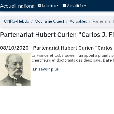
Accédez directement au contenu de la page
Accueil national
La lettre
Actualités
CNRS-Hebdo
Occitanie Ouest
Actualités
Partenariat 
Partenariat Hubert Curien "Carlos J. F
08/10/2020
-
Partenariat Hubert Curien "Carlos 
La France et Cuba ouvrent un appel à projets po
chercheurs et doctorants des deux pays.
Date 
En savoir plus