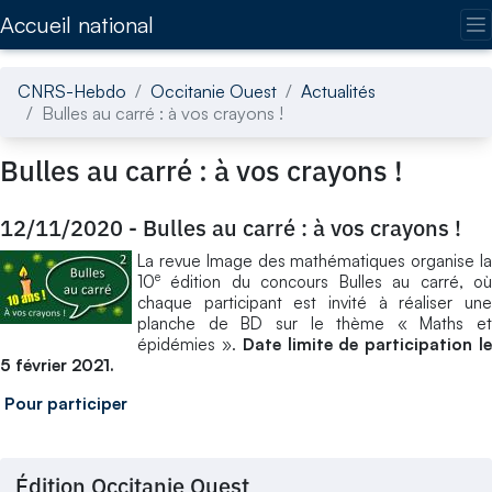
Accédez directement au contenu de la page
Accueil national
CNRS-Hebdo
Occitanie Ouest
Actualités
Bulles au carré : à vos crayons !
Bulles au carré : à vos crayons !
12/11/2020
-
Bulles au carré : à vos crayons !
La revue Image des mathématiques organise la
e
10
édition du concours Bulles au carré, où
chaque participant est invité à réaliser une
planche de BD sur le thème « Maths et
épidémies ».
Date limite de participation l
5 février 2021.
Pour participer
Édition Occitanie Ouest