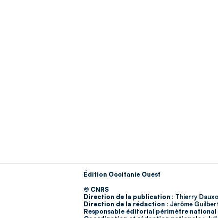
Édition Occitanie Ouest
© CNRS
Direction de la publication :
Thierry Dauxo
Direction de la rédaction :
Jérôme Guilber
Responsable éditorial périmètre national 