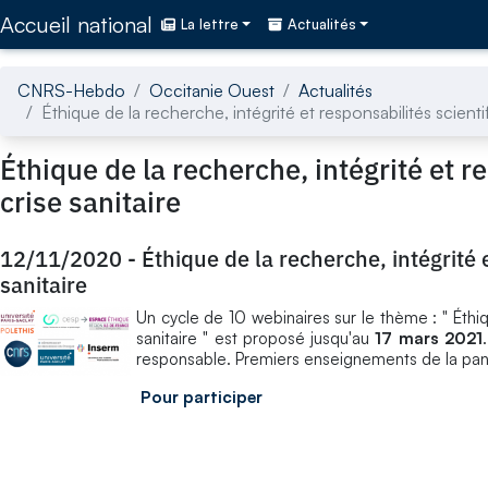
Accédez directement au contenu de la page
Accueil national
La lettre
Actualités
CNRS-Hebdo
Occitanie Ouest
Actualités
Éthique de la recherche, intégrité et responsabilités scienti
Éthique de la recherche, intégrité et r
crise sanitaire
12/11/2020
-
Éthique de la recherche, intégrité 
sanitaire
Un cycle de 10 webinaires sur le thème : " Éthiq
sanitaire " est proposé jusqu'au
17 mars 2021
responsable. Premiers enseignements de la pan
Pour participer