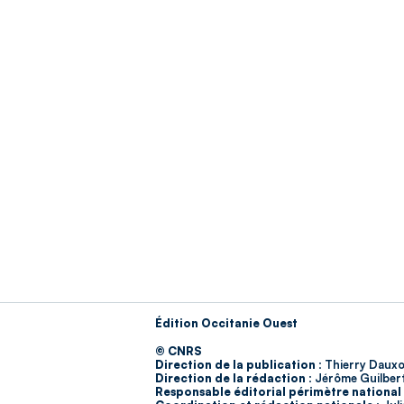
Édition Occitanie Ouest
© CNRS
Direction de la publication :
Thierry Dauxo
Direction de la rédaction :
Jérôme Guilber
Responsable éditorial périmètre national 