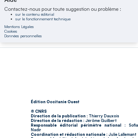
Contactez-nous pour toute suggestion ou problème :
sur le contenu éditorial
sur le fonctionnement technique
Mentions Légales
Cookies
Données personnelles
Édition Occitanie Ouest
© CNRS
Direction de la publication :
Thierry Dauxois
Direction de la rédaction :
Jérôme Guilbert
Responsable éditorial périmètre national :
Sofia
Nadir
Coordination et rédaction nationale :
Julie Lallemant