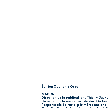
Édition Occitanie Ouest
© CNRS
Direction de la publication :
Thierry Dauxo
Direction de la rédaction :
Jérôme Guilber
Responsable éditorial périmètre national 